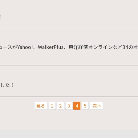
！
のニュースがYahoo!、WalkerPlus、東洋経済オンラインなど
ました！
戻る
1
2
3
4
5
次へ